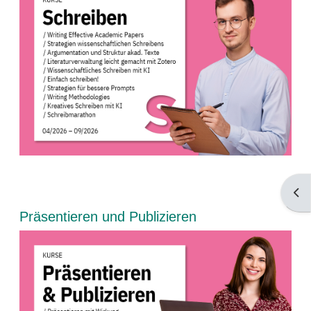
Bloc
Blöcke
Präsentieren und Publizieren