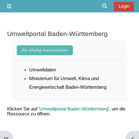
Zum Hauptinhalt
Login
Website-Übersicht
Sucheingabe u
Umweltportal Baden-Württemberg
Abschlussbedingungen
Als erledigt kennzeichnen
Umweltdaten
Ministerium für Umwelt, Klima und
Energiewirtschaft Baden-Württemberg
Klicken Sie auf '
Umweltportal Baden-Württemberg
', um die
Ressource zu öffnen.