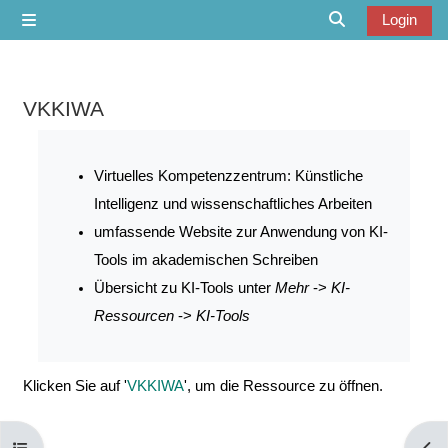
Zum Hauptinhalt
Login
Website-Übersicht
Sucheingabe u
VKKIWA
Abschlussbedingungen
Virtuelles Kompetenzzentrum: Künstliche
Intelligenz und wissenschaftliches Arbeiten
umfassende Website zur Anwendung von KI-
Tools im akademischen Schreiben
Übersicht zu KI-Tools unter
Mehr
->
KI-
Ressourcen
->
KI-Tools
Klicken Sie auf '
VKKIWA
', um die Ressource zu öffnen.