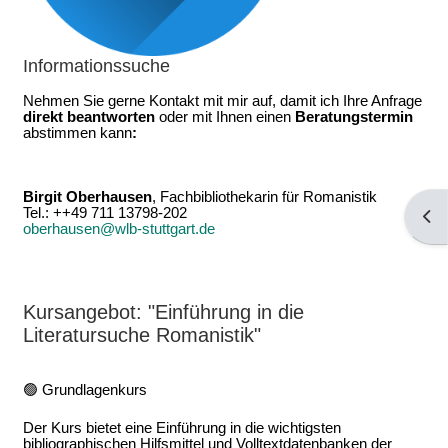
Informationssuche
Nehmen Sie gerne Kontakt mit mir auf, damit ich Ihre
Anfrage
direkt beantworten
oder mit Ihnen einen
Beratungstermin
abstimmen
kann
:
Birgit Oberhausen
,
Fachbibliothekarin
für Romanistik
Tel.: ++49 711 13798-202
Open
oberhausen@wlb-stuttgart.de
Kursangebot: "Einführung in die
Literatursuche Romanistik"
🟢 Grundlagenkurs
Der Kurs bietet eine Einführung in die wichtigsten
bibliographischen Hilfsmittel und Volltextdatenbanken der