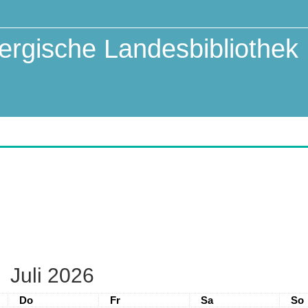
rgische Landesbibliothek
Juli 2026
Donnerstag
Freitag
Samstag
Son
Do
Fr
Sa
So