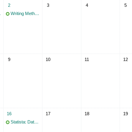
, 1. Juli
1 Termin, Donnerstag, 2. Juli
Keine Termine, Freitag, 3. Juli
Keine Termine, Samstag, 4
Keine
2
3
4
5
Writing Methodologies and Results Sections of a thesis in English
twoch, 8. Juli
Keine Termine, Donnerstag, 9. Juli
Keine Termine, Freitag, 10. Juli
Keine Termine, Samstag, 1
Keine
9
10
11
12
, 15. Juli
1 Termin, Donnerstag, 16. Juli
Keine Termine, Freitag, 17. Juli
Keine Termine, Samstag, 1
Keine
16
17
18
19
Statista: Daten finden, analysieren und präsentieren