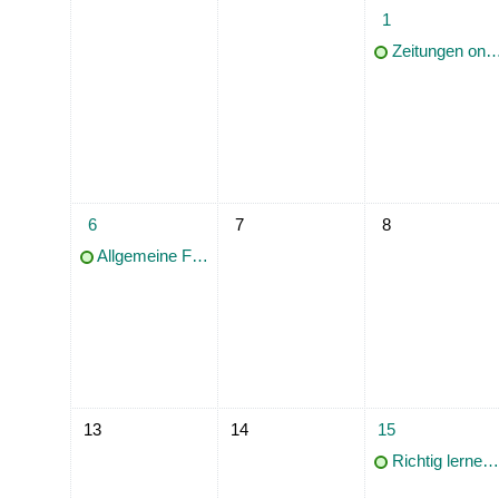
1 Termin, Mittwoch
1
Zeitungen online recherchieren: Tipps und Tools für aktuelle Pressequellen
1 Termin, Montag, 6. Juli
Keine Termine, Dienstag, 7. Juli
Keine Termine, Mit
6
7
8
Allgemeine Führung für Einzelpersonen
Keine Termine, Montag, 13. Juli
Keine Termine, Dienstag, 14. Juli
1 Termin, Mittwoch
13
14
15
Richtig lernen! Wie geht das eigentlich?