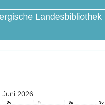
rgische Landesbibliothek
Juni 2026
Donnerstag
Freitag
Samstag
Son
Do
Fr
Sa
So