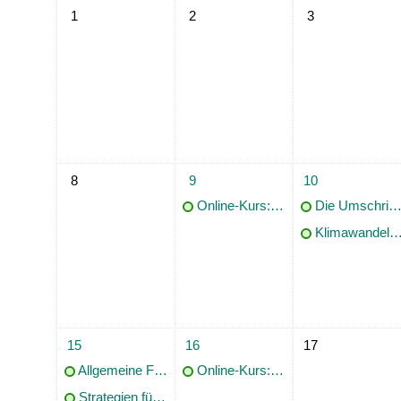
Keine Termine, Montag, 1. Juni
Keine Termine, Dienstag, 2. Juni
Keine Termine, Mi
1
2
3
Keine Termine, Montag, 8. Juni
1 Termin, Dienstag, 9. Juni
2 Termine, Mittwo
8
9
10
Online-Kurs: Philosophie-Klassiker richtig zitieren (Platon, Aristoteles, Kant)
Die Umschrift arabischer, persischer und osmanischer Buchtitel: Übung und Recherche
Klimawandel, künstliche Intelligenz und Faktenchecker – Vom effizienten Umgang mit der Flut von Falschmeldungen
2 Termine, Montag, 15. Juni
1 Termin, Dienstag, 16. Juni
Keine Termine, Mi
15
16
17
Allgemeine Führung für Einzelpersonen
Online-Kurs: Rechtliche Grundlagen des Publizierens
Strategien für bessere Prompts - ChatGPT für Fortgeschrittene