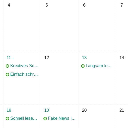
ttwoch, 3. Juni
Keine Termine, Donnerstag, 4. Juni
Keine Termine, Freitag, 5. Juni
Keine Termine, Samstag, 
Keine
4
5
6
7
ch, 10. Juni
2 Termine, Donnerstag, 11. Juni
Keine Termine, Freitag, 12. Juni
1 Termin, Samstag, 13. Ju
Keine
11
12
13
14
Kreatives Schreiben mit KI - ChatGPT für Einsteiger
Langsam lesen! Geistes- und sozialwissenschaftliche Texte gründlich und vertieft erfassen
Einfach schreiben! Gelingende Kommunikation in verständlicher Sprache
ttwoch, 17. Juni
1 Termin, Donnerstag, 18. Juni
1 Termin, Freitag, 19. Juni
Keine Termine, Samstag, 
Keine
18
19
20
21
Schnell lesen! Geistes- und sozialwissenschaftliche Texte rasch und effizient erfassen
Fake News in den Wissenschaften