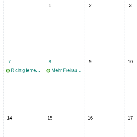
Keine Termine, Freitag, 1. Mai
Keine Termine, Samstag, 
Keine
1
2
3
h, 6. Mai
1 Termin, Donnerstag, 7. Mai
1 Termin, Freitag, 8. Mai
Keine Termine, Samstag, 
Keine
7
8
9
10
Richtig lernen! Wie geht das eigentlich?
Mehr Freiraum, weniger Stress mit effektivem Zeitmanagement
h, 13. Mai
Keine Termine, Donnerstag, 14. Mai
Keine Termine, Freitag, 15. Mai
Keine Termine, Samstag, 
Keine
14
15
16
17