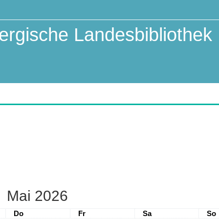
rgische Landesbibliothek
Mai 2026
Donnerstag
Freitag
Samstag
Son
Do
Fr
Sa
So