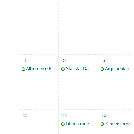
1 Termin, Montag, 4. Mai
1 Termin, Dienstag, 5. Mai
1 Termin, Mittwoc
4
5
6
Allgemeine Führung für Einzelpersonen
Statista: Daten finden, analysieren und präsentieren
Argumentation und Struktur akademischer Texte: Geübtes Argumentieren
Keine Termine, Montag, 11. Mai
1 Termin, Dienstag, 12. Mai
1 Termin, Mittwoc
11
12
13
Literatursuche Landeskunde Baden-Württemberg
Strategien wissenschaftlichen Schreibens: Methoden für wissenschaftliche Schreibprojekte