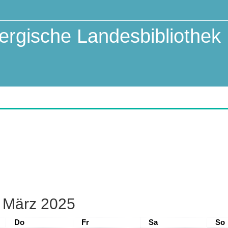
rgische Landesbibliothek
März 2025
Donnerstag
Freitag
Samstag
Son
Do
Fr
Sa
So