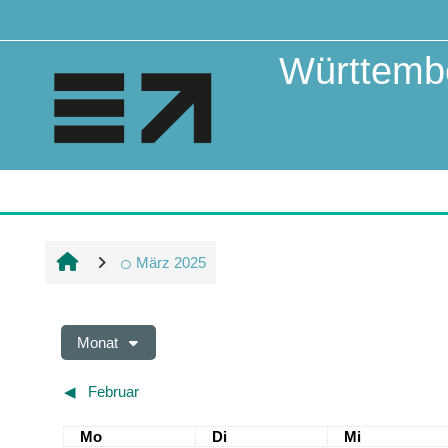
Zum Hauptinhalt
Württembe
März 2025
Monat
◀︎
Februar
Montag
Dienstag
Mittwoch
Mo
Di
Mi