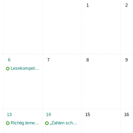
Keine Termine, Samstag, 
Keine
1
2
ttwoch, 5. März
1 Termin, Donnerstag, 6. März
Keine Termine, Freitag, 7. März
Keine Termine, Samstag, 
Keine
6
7
8
9
Lesekompetenz Kurrentschrift/Sütterlin
ttwoch, 12. März
1 Termin, Donnerstag, 13. März
1 Termin, Freitag, 14. März
Keine Termine, Samstag,
Keine
13
14
15
16
Richtig lernen: Wie geht das eigentlich?
„Zahlen schaffen Wissen“ – Das Statistische Landesamt Baden-Württemberg stellt sich und sein Datenangebot vor