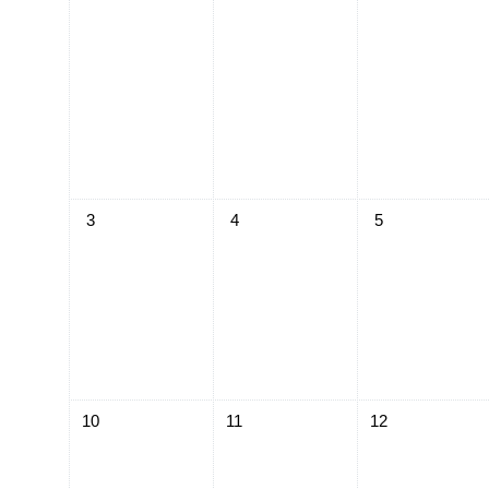
Keine Termine, Montag, 3. März
Keine Termine, Dienstag, 4. März
Keine Termine, Mi
3
4
5
Keine Termine, Montag, 10. März
Keine Termine, Dienstag, 11. März
Keine Termine, Mi
10
11
12