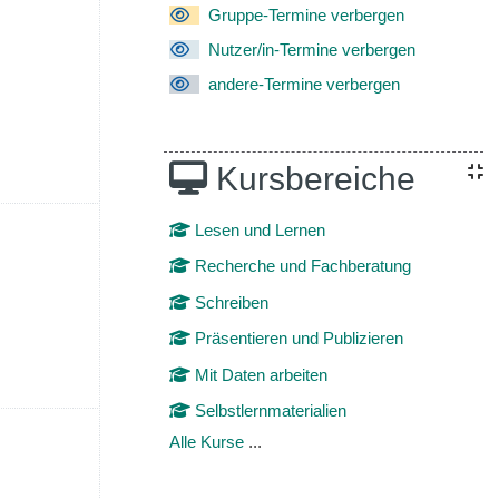
1. März
 Termine, Sonntag, 2. März
Gruppe-Termine verbergen
Nutzer/in-Termine verbergen
andere-Termine verbergen
Kursbereiche
8. März
 Termine, Sonntag, 9. März
Lesen und Lernen
Recherche und Fachberatung
Schreiben
Präsentieren und Publizieren
Mit Daten arbeiten
Selbstlernmaterialien
 15. März
 Termine, Sonntag, 16. März
Alle Kurse
...