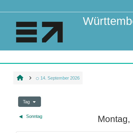
Zum Hauptinhalt
Württembe
14. September 2026
Tag
◀︎
Sonntag
Montag,