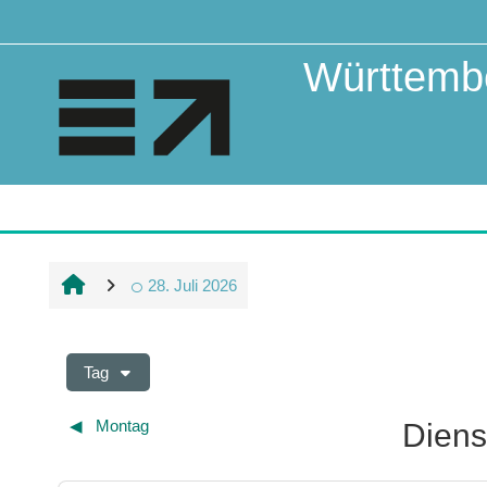
Zum Hauptinhalt
Württembe
28. Juli 2026
Tag
◀︎
Montag
Diens