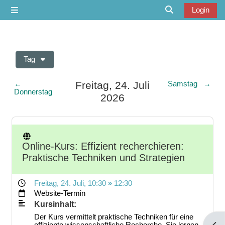
Zum Hauptinhalt
Login
Website-Übersicht
Sucheingabe u
Tag
Freitag, 24. Juli
←
Samstag
→
Donnerstag
2026
Online-Kurs: Effizient recherchieren:
Praktische Techniken und Strategien
Freitag, 24. Juli
, 10:30
»
12:30
Website-Termin
Kursinhalt:
Der Kurs vermittelt praktische Techniken für eine
effiziente wissenschaftliche Recherche. Sie lernen,