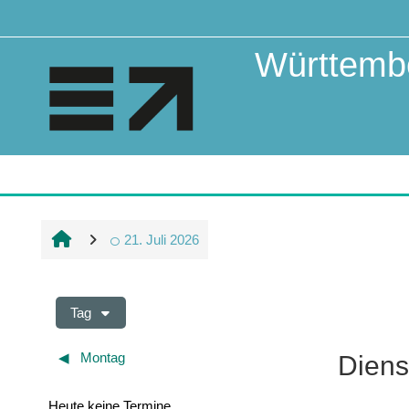
Zum Hauptinhalt
Württembe
21. Juli 2026
Tag
◀︎
Montag
Diens
Heute keine Termine