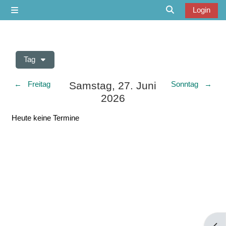
Zum Hauptinhalt
Login
Website-Übersicht
Sucheingabe u
Tag
Samstag, 27. Juni
←
Freitag
Sonntag
→
2026
Heute keine Termine