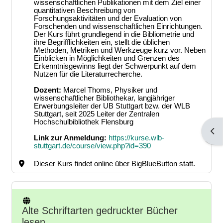
wissenschaftlichen Publikationen mit dem Ziel einer
quantitativen Beschreibung von
Forschungsaktivitäten und der Evaluation von
Forschenden und wissenschaftlichen Einrichtungen.
Der Kurs führt grundlegend in die Bibliometrie und
ihre Begrifflichkeiten ein, stellt die üblichen
Methoden, Metriken und Werkzeuge kurz vor. Neben
Einblicken in Möglichkeiten und Grenzen des
Erkenntnisgewinns liegt der Schwerpunkt auf dem
Nutzen für die Literaturrecherche.
Dozent:
Marcel Thoms, Physiker und
wissenschaftlicher Bibliothekar, langjähriger
Erwerbungsleiter der UB Stuttgart bzw. der WLB
Stuttgart, seit 2025 Leiter der Zentralen
Hochschulbibliothek Flensburg
Bloc
Link zur Anmeldung:
https://kurse.wlb-
stuttgart.de/course/view.php?id=390
Dieser Kurs findet online über BigBlueButton statt.
Alte Schriftarten gedruckter Bücher
lesen