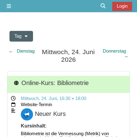
Zum Hauptinhalt
Login
Website-Übersicht
Sucheingabe u
Tag
Mittwoch, 24. Juni
←
Dienstag
Donnerstag
→
2026
Online-Kurs: Bibliometrie
Mittwoch, 24. Juni
, 16:30
»
18:00
Website-Termin
Neuer Kurs
Kursinhalt:
Bibliometrie ist die Vermessung (Metrik) von