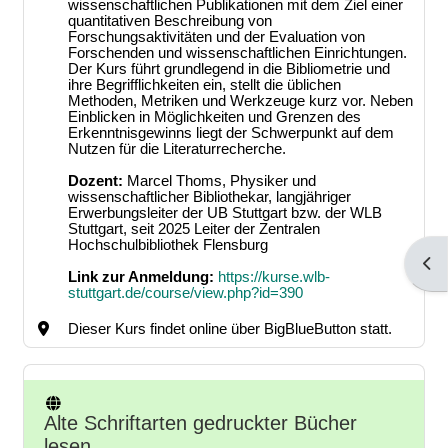
wissenschaftlichen Publikationen mit dem Ziel einer
quantitativen Beschreibung von
Forschungsaktivitäten und der Evaluation von
Forschenden und wissenschaftlichen Einrichtungen.
Der Kurs führt grundlegend in die Bibliometrie und
ihre Begrifflichkeiten ein, stellt die üblichen
Methoden, Metriken und Werkzeuge kurz vor. Neben
Einblicken in Möglichkeiten und Grenzen des
Erkenntnisgewinns liegt der Schwerpunkt auf dem
Nutzen für die Literaturrecherche.
Dozent:
Marcel Thoms, Physiker und
wissenschaftlicher Bibliothekar, langjähriger
Erwerbungsleiter der UB Stuttgart bzw. der WLB
Stuttgart, seit 2025 Leiter der Zentralen
Hochschulbibliothek Flensburg
Bloc
Link zur Anmeldung:
https://kurse.wlb-
stuttgart.de/course/view.php?id=390
Dieser Kurs findet online über BigBlueButton statt.
Alte Schriftarten gedruckter Bücher
lesen