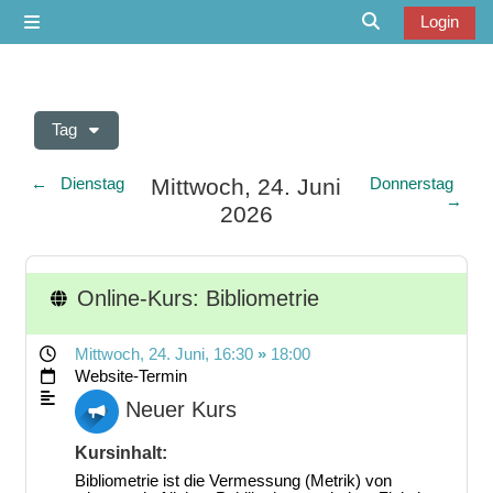
Zum Hauptinhalt
Login
Website-Übersicht
Sucheingabe u
Tag
Mittwoch, 24. Juni
←
Dienstag
Donnerstag
→
2026
Online-Kurs: Bibliometrie
Mittwoch, 24. Juni
, 16:30
»
18:00
Website-Termin
Neuer Kurs
Kursinhalt:
Bibliometrie ist die Vermessung (Metrik) von