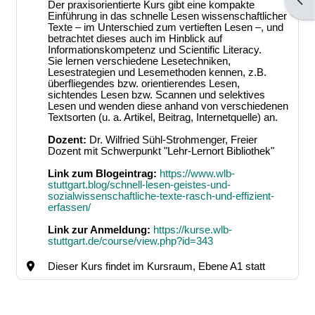
Bloc
Der praxisorientierte Kurs gibt eine kompakte
Einführung in das schnelle Lesen wissenschaftlicher
Texte – im Unterschied zum vertieften Lesen –, und
betrachtet dieses auch im Hinblick auf
Informationskompetenz und Scientific Literacy.
Sie lernen verschiedene Lesetechniken,
Lesestrategien und Lesemethoden kennen, z.B.
überfliegendes bzw. orientierendes Lesen,
sichtendes Lesen bzw. Scannen und selektives
Lesen und wenden diese anhand von verschiedenen
Textsorten (u. a. Artikel, Beitrag, Internetquelle) an.
Dozent:
Dr. Wilfried Sühl-Strohmenger, Freier
Dozent mit Schwerpunkt "Lehr-Lernort Bibliothek"
Link zum Blogeintrag:
https://www.wlb-
stuttgart.blog/schnell-lesen-geistes-und-
sozialwissenschaftliche-texte-rasch-und-effizient-
erfassen/
Link zur Anmeldung:
https://kurse.wlb-
stuttgart.de/course/view.php?id=343
Dieser Kurs findet im Kursraum, Ebene A1 statt