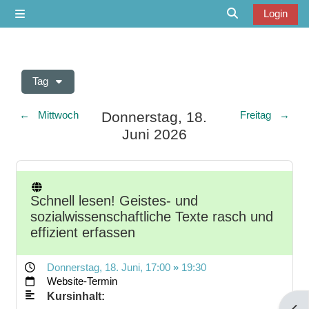
Zum Hauptinhalt
Login
Website-Übersicht
Sucheingabe u
Tag
Donnerstag, 18.
←
Mittwoch
Freitag
→
Juni 2026
Schnell lesen! Geistes- und
sozialwissenschaftliche Texte rasch und
effizient erfassen
Donnerstag, 18. Juni
, 17:00
»
19:30
Website-Termin
Kursinhalt: