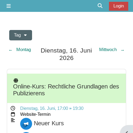
Zum Hauptinhalt
Login
Website-Übersicht
Sucheingabe u
Tag
Dienstag, 16. Juni
←
Montag
Mittwoch
→
2026
Online-Kurs: Rechtliche Grundlagen des
Publizierens
Dienstag, 16. Juni
, 17:00
»
19:30
Website-Termin
Neuer Kurs